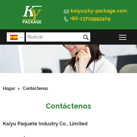

kaiyu@ky-package.com
+86-13729993409


Alte

Hogar
>
Contáctenos
Contáctenos
Kaiyu Paquete Industry Co., Limited