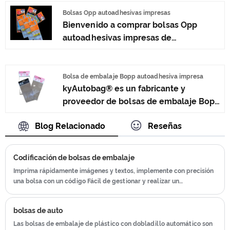
razonable. Bienvenido a contactarnos.
Bolsas Opp autoadhesivas impresas
Bienvenido a comprar bolsas Opp
autoadhesivas impresas de
kyAutobag®. Cada solicitud de los
clientes se responde dentro de las 24
horas.
Bolsa de embalaje Bopp autoadhesiva impresa
kyAutobag® es un fabricante y
proveedor de bolsas de embalaje Bopp
autoadhesivas impresas en China.
Blog Relacionado
Reseñas
Tenemos muchos años de experiencia
en la producción de bolsas de
embalaje Bopp autoadhesivas
Codificación de bolsas de embalaje
impresas.
Imprima rápidamente imágenes y textos, implemente con precisión
una bolsa con un código Fácil de gestionar y realizar un
seguimiento de los pedidos
bolsas de auto
Las bolsas de embalaje de plástico con dobladillo automático son