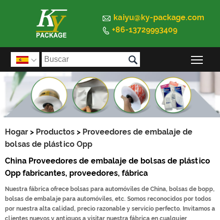

kaiyu@ky-package.com
+86-13729993409


Alte

Hogar
>
Productos
>
Proveedores de embalaje de
bolsas de plástico Opp
China Proveedores de embalaje de bolsas de plástico
Opp fabricantes, proveedores, fábrica
Nuestra fábrica ofrece bolsas para automóviles de China, bolsas de bopp,
bolsas de embalaje para automóviles, etc. Somos reconocidos por todos
por nuestra alta calidad, precio razonable y servicio perfecto. Invitamos a
clientes nuevos y antiguos a visitar nuestra fábrica en cualquier