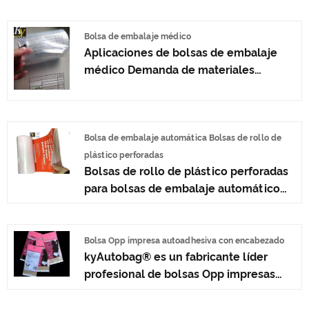
plástico preabiertas en un rollo a bajo
precio fabricadas en China.
kyAutobag® es un fabricante y
Bolsa de embalaje médico
Aplicaciones de bolsas de embalaje
proveedor de bolsas de plástico
médico Demanda de materiales
preabiertas en rollo de bolsas de
especializados de embalaje de bolsa
polietileno en China.
blanda
Bolsa de embalaje automática Bolsas de rollo de
plástico perforadas
Bolsas de rollo de plástico perforadas
para bolsas de embalaje automático
de precio bajo al por mayor fabricadas
en China. kyAutobag® es un fabricante
y proveedor de bolsas de plástico
Bolsa Opp impresa autoadhesiva con encabezado
kyAutobag® es un fabricante líder
perforadas para embalaje automático
profesional de bolsas Opp impresas
en China.
autoadhesivas con encabezado en
China con alta calidad y precio