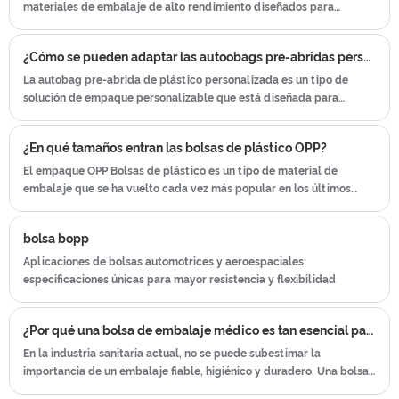
materiales de embalaje de alto rendimiento diseñados para
mejorar la eficiencia del embalaje y proteger los productos. Estas
bolsas son adecuadas para máquinas de envasado automatizadas,
¿Cómo se pueden adaptar las autoobags pre-abridas personalizadas de plástico para adaptarse a las necesidades de empaque únicas?
lo que permite un envasado rápido y preciso, y son adecuadas para
las necesidades de productos en diversas industrias.
La autobag pre-abrida de plástico personalizada es un tipo de
solución de empaque personalizable que está diseñada para
ayudar a simplificar y mejorar el proceso de empaque.
¿En qué tamaños entran las bolsas de plástico OPP?
El empaque OPP Bolsas de plástico es un tipo de material de
embalaje que se ha vuelto cada vez más popular en los últimos
años. Estas bolsas están hechas de un tipo especial de plástico
llamado polipropileno orientado (OPP), que es duradero y flexible.
bolsa bopp
Aplicaciones de bolsas automotrices y aeroespaciales:
especificaciones únicas para mayor resistencia y flexibilidad
¿Por qué una bolsa de embalaje médico es tan esencial para la seguridad y esterilidad de la atención sanitaria moderna?
En la industria sanitaria actual, no se puede subestimar la
importancia de un embalaje fiable, higiénico y duradero. Una bolsa
de embalaje médico sirve como capa protectora entre