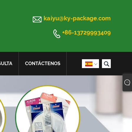

kaiyu@ky-package.com

+86-13729993409

SULTA
CONTÁCTENOS
