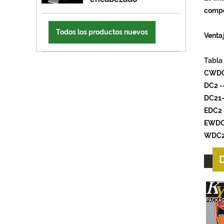
compo
Todos los productos nuevos
Ventaj
Tabla
CWDC
DC2 -
DC21
EDC2 
EWDC,
WDC2-
D