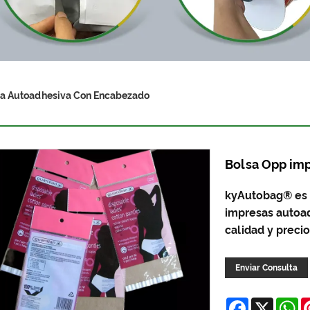
sa Autoadhesiva Con Encabezado
Bolsa Opp im
kyAutobag® es u
impresas autoa
calidad y preci
Enviar Consulta
Facebook
X
W