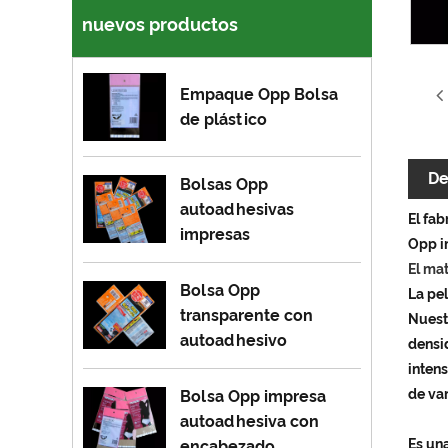
nuevos productos
Empaque Opp Bolsa
de plástico
De
Bolsas Opp
autoadhesivas
El fa
impresas
Opp i
El mat
Bolsa Opp
La pel
transparente con
Nuestr
autoadhesivo
densid
inten
de var
Bolsa Opp impresa
autoadhesiva con
Es un
encabezado