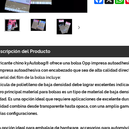
scripción del Producto
bricante chino kyAutobag® ofrece una bolsa Opp impresa autoadhes
mpresa autoadhesiva con encabezado que sea de alta calidad direct
erial del film de la bolsa incluye:
ícula de polietileno de baja densidad debe lograr excelentes indica
o principal material para bolsas es un tipo de material de baja dens
ad. Es una opción ideal que requiere aplicaciones de excelente dura
sidad combina desde transparente hasta opaca, con una amplia gam
ias configuraciones.
a opción ideal para embalaje de hardware, accesorios para automóvil