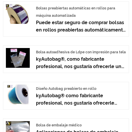
solicitud de los clientes recibe
respuesta dentro de las 24 horas.
Bolsas preabiertas automáticas en rollos para
kyAutobag® es el fabricante
máquina automatizada
Puede estar seguro de comprar bolsas
profesional, nos gustaría ofrecerle
en rollos preabiertas automáticamente
bolsas en rollos de polietileno
para máquinas automatizadas en la
perforado preabierto y le ofreceremos
fábrica kyAutobag® y le ofreceremos
el mejor servicio postventa y entrega
el mejor servicio postventa y entrega
oportuna.
Bolsa autoadhesiva de Ldpe con impresión para tela
kyAutobag®, como fabricante
oportuna.
profesional, nos gustaría ofrecerle una
bolsa de Ldpe autoadhesiva de alta
calidad con impresión para tela. Y le
ofreceremos el mejor servicio
Diseño Autobag preabierto en rollo
kyAutobag® como fabricante
postventa y entrega oportuna.
profesional, nos gustaría ofrecerle
Autobag en rollo de diseño preabierto
de alta calidad. Y le ofreceremos el
mejor servicio postventa y entrega
Bolsa de embalaje médico