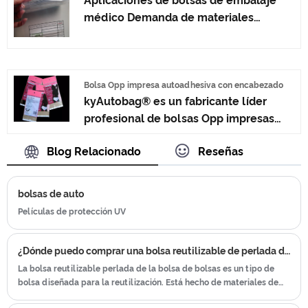
Aplicaciones de bolsas de embalaje
oportuna.
médico Demanda de materiales
especializados de embalaje de bolsa
blanda
Bolsa Opp impresa autoadhesiva con encabezado
kyAutobag® es un fabricante líder
profesional de bolsas Opp impresas
autoadhesivas con encabezado en
Blog Relacionado
Reseñas
China con alta calidad y precio
razonable. Bienvenido a contactarnos.
bolsas de auto
Películas de protección UV
¿Dónde puedo comprar una bolsa reutilizable de perlada de bolsas?
La bolsa reutilizable perlada de la bolsa de bolsas es un tipo de
bolsa diseñada para la reutilización. Está hecho de materiales de
alta calidad que son fuertes y duraderos, lo que lo hace ideal para